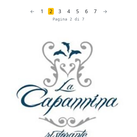
←
1
2
3
4
5
6
7
→
Pagina 2 di 7