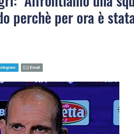
gri: "Affrontiamo una squ
do perchè per ora è stata
Telegram
Email