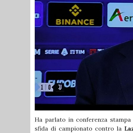
Ha parlato in conferenza stamp
sfida di campionato contro la
La