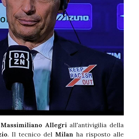
a
Massimiliano Allegri
all'antivigilia della
zio
. Il tecnico del
Milan
ha risposto alle