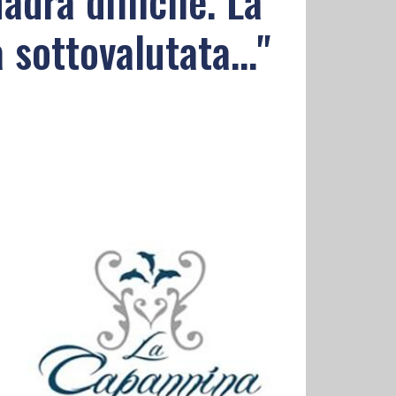
adra difficile. La
 sottovalutata..."