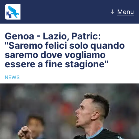
↓
Menu
Genoa - Lazio, Patric:
"Saremo felici solo quando
Home
saremo dove vogliamo
essere a fine stagione"
News
NEWS
Editoriale
Pagelle
Settore Giovanile
Lazio Women
Calciomercato