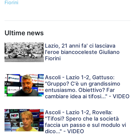
Fiorini
Ultime news
Lazio, 21 anni fa' ci lasciava
l'eroe biancoceleste Giuliano
Fiorini
Ascoli - Lazio 1-2, Gattuso:
"Gruppo? C'è un grandissimo
entusiasmo. Obiettivo? Far
cambiare idea ai tifosi..." - VIDEO
Ascoli - Lazio 1-2, Rovella:
"Tifosi? Spero che la società
faccia un passo e sul modulo vi
dico..." - VIDEO