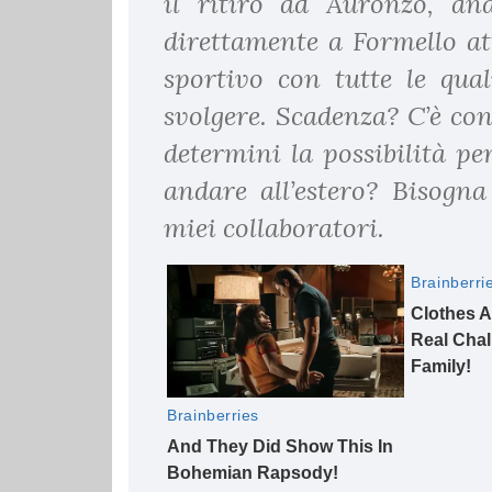
il ritiro ad Auronzo, and
direttamente a Formello at
sportivo con tutte le qual
svolgere. Scadenza? C’è co
determini la possibilità per
andare all’estero? Bisogn
miei collaboratori.