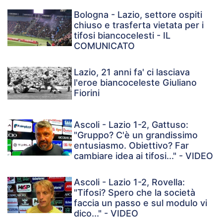
Bologna - Lazio, settore ospiti
chiuso e trasferta vietata per i
tifosi biancocelesti - IL
COMUNICATO
Lazio, 21 anni fa' ci lasciava
l'eroe biancoceleste Giuliano
Fiorini
Ascoli - Lazio 1-2, Gattuso:
"Gruppo? C'è un grandissimo
entusiasmo. Obiettivo? Far
cambiare idea ai tifosi..." - VIDEO
Ascoli - Lazio 1-2, Rovella:
"Tifosi? Spero che la società
faccia un passo e sul modulo vi
dico..." - VIDEO