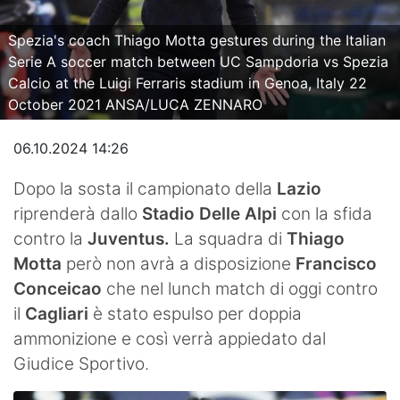
Video
Spezia's coach Thiago Motta gestures during the Italian
Serie A soccer match between UC Sampdoria vs Spezia
Calcio at the Luigi Ferraris stadium in Genoa, Italy 22
October 2021 ANSA/LUCA ZENNARO
06.10.2024 14:26
Dopo la sosta il campionato della
Lazio
riprenderà dallo
Stadio Delle Alpi
con la sfida
contro la
Juventus.
La squadra di
Thiago
Motta
però non avrà a disposizione
Francisco
Conceicao
che nel lunch match di oggi contro
il
Cagliari
è stato espulso per doppia
ammonizione e così verrà appiedato dal
Giudice Sportivo.