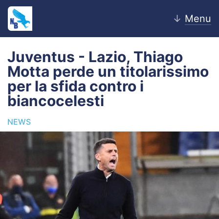
↓
Menu
Juventus - Lazio, Thiago
Motta perde un titolarissimo
Home
per la sfida contro i
biancocelesti
News
NEWS
Editoriale
Pagelle
Settore Giovanile
Lazio Women
Calciomercato