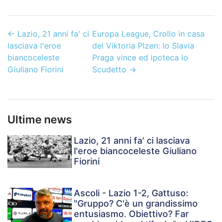
←
Lazio, 21 anni fa' ci
Europa League, Crollo in casa
lasciava l'eroe
del Viktoria Plzen: lo Slavia
biancoceleste
Praga vince ed ipoteca lo
Giuliano Fiorini
Scudetto
→
Ultime news
Lazio, 21 anni fa' ci lasciava
l'eroe biancoceleste Giuliano
Fiorini
Ascoli - Lazio 1-2, Gattuso:
"Gruppo? C'è un grandissimo
entusiasmo. Obiettivo? Far