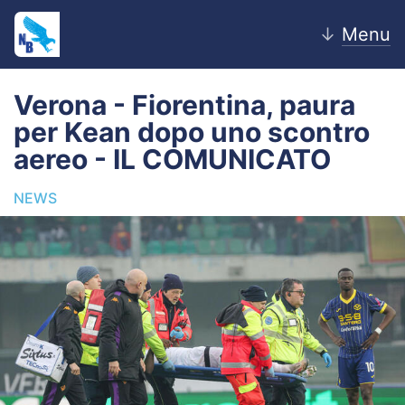
↓
Menu
Verona - Fiorentina, paura
per Kean dopo uno scontro
Home
aereo - IL COMUNICATO
News
NEWS
Editoriale
Pagelle
Settore Giovanile
Lazio Women
Calciomercato