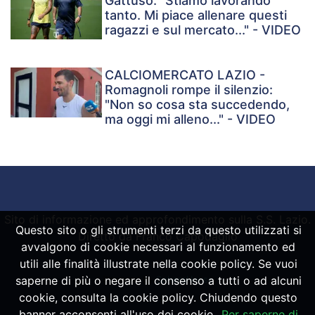
Gattuso: "Stiamo lavorando
tanto. Mi piace allenare questi
ragazzi e sul mercato..." - VIDEO
CALCIOMERCATO LAZIO -
Romagnoli rompe il silenzio:
"Non so cosa sta succedendo,
ma oggi mi alleno..." - VIDEO
Sito di informazione ed approfondimento sulla S.S. Lazio.
Questo sito o gli strumenti terzi da questo utilizzati si
Diretto da Franco Capodaglio
avvalgono di cookie necessari al funzionamento ed
utili alle finalità illustrate nella cookie policy. Se vuoi
saperne di più o negare il consenso a tutti o ad alcuni
Powered by
SpheraHouse
cookie, consulta la cookie policy. Chiudendo questo
banner acconsenti all'uso dei cookie.
Per saperne di