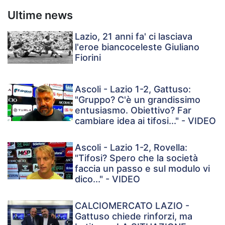
Ultime news
Lazio, 21 anni fa' ci lasciava
l'eroe biancoceleste Giuliano
Fiorini
Ascoli - Lazio 1-2, Gattuso:
"Gruppo? C'è un grandissimo
entusiasmo. Obiettivo? Far
cambiare idea ai tifosi..." - VIDEO
Ascoli - Lazio 1-2, Rovella:
"Tifosi? Spero che la società
faccia un passo e sul modulo vi
dico..." - VIDEO
CALCIOMERCATO LAZIO -
Gattuso chiede rinforzi, ma