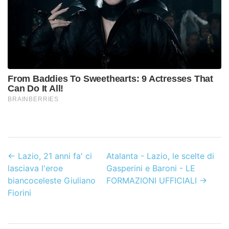
←
Lazio, 21 anni fa' ci
Atalanta - Lazio, le scelte di
lasciava l'eroe
Gasperini e Baroni - LE
biancoceleste Giuliano
FORMAZIONI UFFICIALI
→
Fiorini