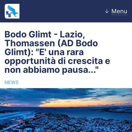
↓
Menu
Bodo Glimt - Lazio,
Thomassen (AD Bodo
Home
Glimt): "E' una rara
opportunità di crescita e
News
non abbiamo pausa..."
Editoriale
NEWS
Pagelle
Settore Giovanile
Lazio Women
Calciomercato