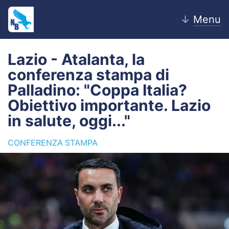
↓
Menu
Lazio - Atalanta, la
conferenza stampa di
Home
Palladino: "Coppa Italia?
Obiettivo importante. Lazio
News
in salute, oggi..."
Editoriale
CONFERENZA STAMPA
Pagelle
Settore Giovanile
Lazio Women
Calciomercato