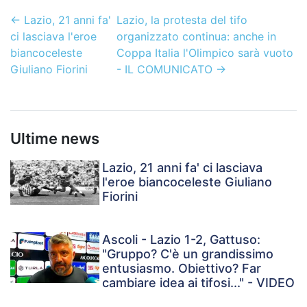
←
Lazio, 21 anni fa'
Lazio, la protesta del tifo
ci lasciava l'eroe
organizzato continua: anche in
biancoceleste
Coppa Italia l'Olimpico sarà vuoto
Giuliano Fiorini
- IL COMUNICATO
→
Ultime news
Lazio, 21 anni fa' ci lasciava
l'eroe biancoceleste Giuliano
Fiorini
Ascoli - Lazio 1-2, Gattuso:
"Gruppo? C'è un grandissimo
entusiasmo. Obiettivo? Far
cambiare idea ai tifosi..." - VIDEO