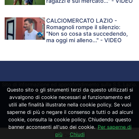
ragazzi e sul mercato..." - VIDEO
CALCIOMERCATO LAZIO -
Romagnoli rompe il silenzio:
"Non so cosa sta succedendo,
ma oggi mi alleno..." - VIDEO
Sito di informazione ed approfondimento sulla S.S. Lazio.
Questo sito o gli strumenti terzi da questo utilizzati si
Diretto da Franco Capodaglio
avvalgono di cookie necessari al funzionamento ed
utili alle finalità illustrate nella cookie policy. Se vuoi
Powered by
SpheraHouse
saperne di più o negare il consenso a tutti o ad alcuni
cookie, consulta la cookie policy. Chiudendo questo
banner acconsenti all'uso dei cookie.
Per saperne di
più
Chiudi
Condividi