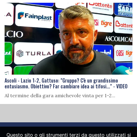
Ascoli - Lazio 1-2, Gattuso: "Gruppo? C'è un grandissimo
entusiasmo. Obiettivo? Far cambiare idea ai tifosi..." - VIDEO
Al termine della gara amichevole vinta per 1-2...
Questo sito o gli strumenti terzi da questo utilizzati si
Sito di informazione ed approfondimento sulla S.S.