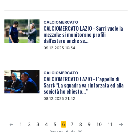
CALCIOMERCATO
CALCIOMERCATO LAZIO - Sarri vuole la
mezzala: si monitorano profili
dall'estero anche se...
09.12.2025 10:54
CALCIOMERCATO
CALCIOMERCATO LAZIO - L'appello di
Sarri: "La squadra va rinforzata ed alla
società ho chiesto..."
08.12.2025 21:42
←
1
2
3
4
5
6
7
8
9
10
11
→
Pagina 6 di 99