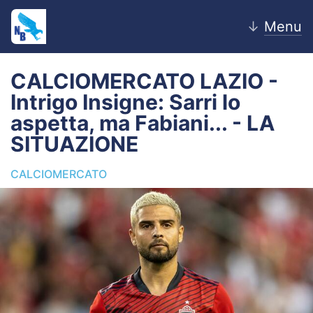
↓
Menu
CALCIOMERCATO LAZIO -
Intrigo Insigne: Sarri lo
Home
aspetta, ma Fabiani... - LA
SITUAZIONE
News
CALCIOMERCATO
Editoriale
Pagelle
Settore Giovanile
Lazio Women
Calciomercato