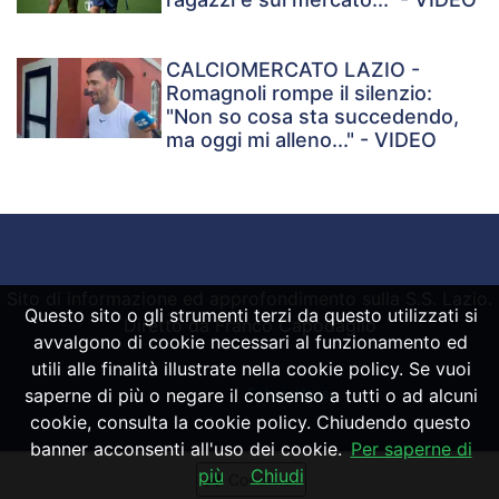
CALCIOMERCATO LAZIO -
Romagnoli rompe il silenzio:
"Non so cosa sta succedendo,
ma oggi mi alleno..." - VIDEO
Sito di informazione ed approfondimento sulla S.S. Lazio.
Questo sito o gli strumenti terzi da questo utilizzati si
Diretto da Franco Capodaglio
avvalgono di cookie necessari al funzionamento ed
utili alle finalità illustrate nella cookie policy. Se vuoi
saperne di più o negare il consenso a tutti o ad alcuni
Powered by
SpheraHouse
cookie, consulta la cookie policy. Chiudendo questo
banner acconsenti all'uso dei cookie.
Per saperne di
più
Chiudi
Condividi