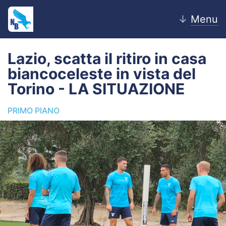
↓
Menu
Lazio, scatta il ritiro in casa
biancoceleste in vista del
Home
Torino - LA SITUAZIONE
News
PRIMO PIANO
Editoriale
Pagelle
Settore Giovanile
Lazio Women
Calciomercato