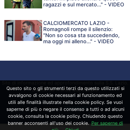
ragazzi e sul mercato..." - VIDEO
CALCIOMERCATO LAZIO -
Romagnoli rompe il silenzio:
"Non so cosa sta succedendo,
ma oggi mi alleno..." - VIDEO
Sito di informazione ed approfondimento sulla S.S. Lazio.
Questo sito o gli strumenti terzi da questo utilizzati si
Diretto da Franco Capodaglio
avvalgono di cookie necessari al funzionamento ed
utili alle finalità illustrate nella cookie policy. Se vuoi
Powered by
SpheraHouse
saperne di più o negare il consenso a tutti o ad alcuni
cookie, consulta la cookie policy. Chiudendo questo
banner acconsenti all'uso dei cookie.
Per saperne di