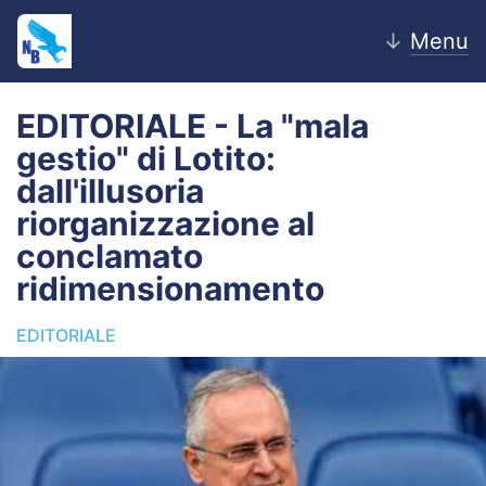
↓
Menu
EDITORIALE - La "mala
gestio" di Lotito:
Home
dall'illusoria
riorganizzazione al
News
conclamato
Editoriale
ridimensionamento
Pagelle
EDITORIALE
Settore Giovanile
Lazio Women
Calciomercato