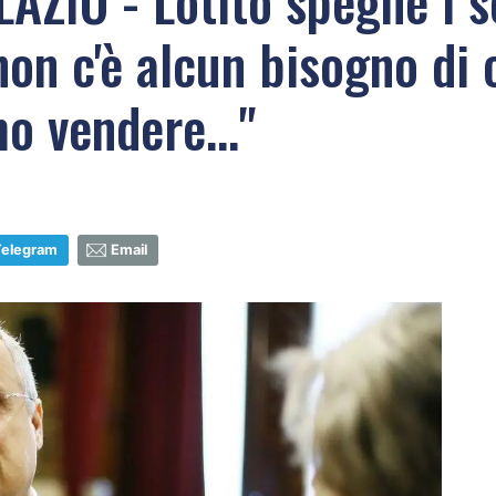
IO - Lotito spegne i sog
n c'è alcun bisogno di 
o vendere..."
Telegram
Email