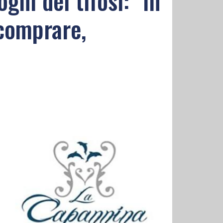
ni dei tifosi: "In
comprare,