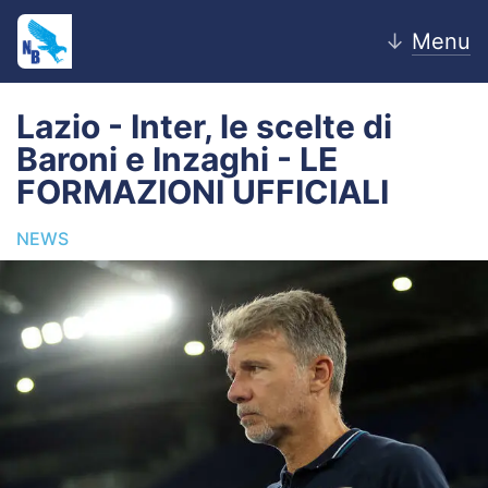
↓
Menu
Lazio - Inter, le scelte di
Baroni e Inzaghi - LE
Home
FORMAZIONI UFFICIALI
News
NEWS
Editoriale
Pagelle
Settore Giovanile
Lazio Women
Calciomercato