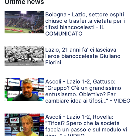
Ultime news
Bologna - Lazio, settore ospiti
chiuso e trasferta vietata per i
tifosi biancocelesti - IL
COMUNICATO
Lazio, 21 anni fa' ci lasciava
l'eroe biancoceleste Giuliano
Fiorini
Ascoli - Lazio 1-2, Gattuso:
"Gruppo? C'è un grandissimo
entusiasmo. Obiettivo? Far
cambiare idea ai tifosi..." - VIDEO
Ascoli - Lazio 1-2, Rovella:
"Tifosi? Spero che la società
faccia un passo e sul modulo vi
dico..." - VIDEO