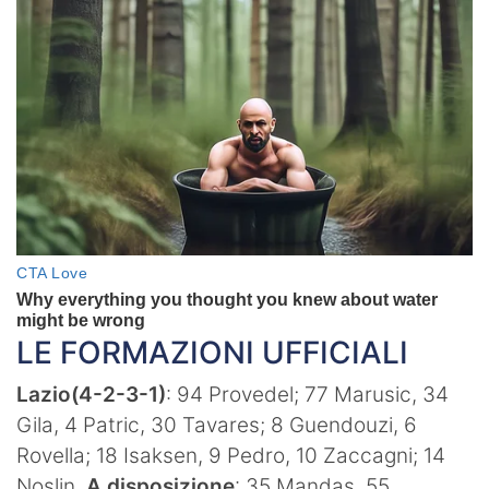
LE FORMAZIONI UFFICIALI
Lazio(4-2-3-1)
: 94 Provedel; 77 Marusic, 34
Gila, 4 Patric, 30 Tavares; 8 Guendouzi, 6
Rovella; 18 Isaksen, 9 Pedro, 10 Zaccagni; 14
Noslin.
A disposizione
: 35 Mandas, 55