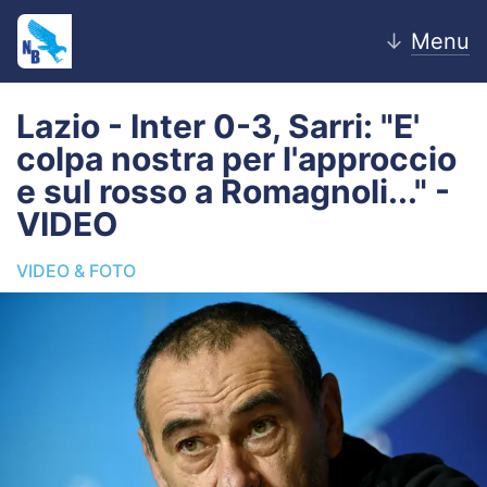
↓
Menu
Lazio - Inter 0-3, Sarri: "E'
colpa nostra per l'approccio
Home
e sul rosso a Romagnoli..." -
VIDEO
News
VIDEO & FOTO
Editoriale
Pagelle
Settore Giovanile
Lazio Women
Calciomercato