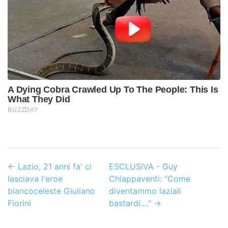
←
Lazio, 21 anni fa' ci
ESCLUSIVA - Guy
lasciava l'eroe
Chiappaventi: "Come
biancoceleste Giuliano
diventammo laziali
Fiorini
bastardi...."
→