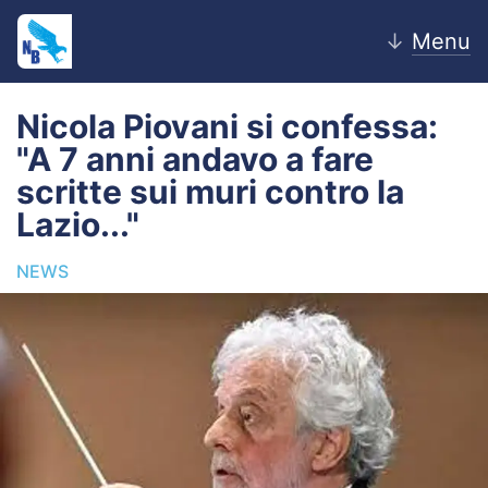
↓
Menu
Nicola Piovani si confessa:
"A 7 anni andavo a fare
Home
scritte sui muri contro la
Lazio..."
News
NEWS
Editoriale
Pagelle
Settore Giovanile
Lazio Women
Calciomercato