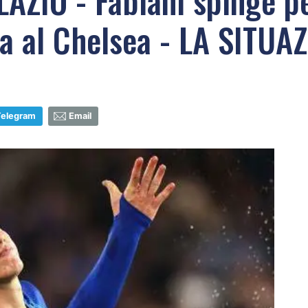
ZIO - Fabiani spinge pe
ta al Chelsea - LA SITUA
Telegram
Email