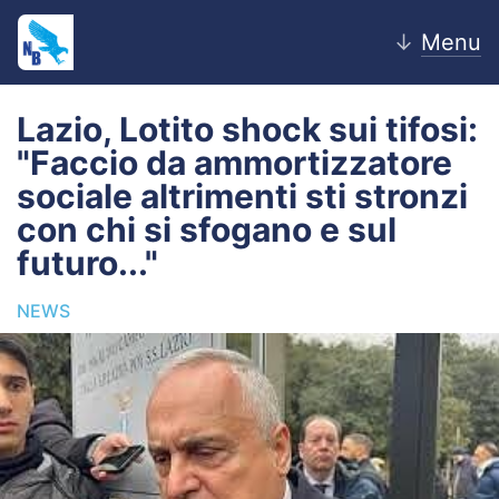
↓
Menu
Lazio, Lotito shock sui tifosi:
"Faccio da ammortizzatore
Home
sociale altrimenti sti stronzi
con chi si sfogano e sul
News
futuro..."
Editoriale
NEWS
Pagelle
Settore Giovanile
Lazio Women
Calciomercato