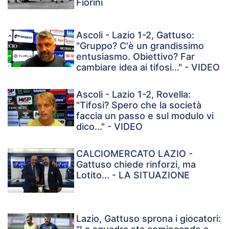
Fiorini
Ascoli - Lazio 1-2, Gattuso:
"Gruppo? C'è un grandissimo
entusiasmo. Obiettivo? Far
cambiare idea ai tifosi..." - VIDEO
Ascoli - Lazio 1-2, Rovella:
"Tifosi? Spero che la società
faccia un passo e sul modulo vi
dico..." - VIDEO
CALCIOMERCATO LAZIO -
Gattuso chiede rinforzi, ma
Lotito... - LA SITUAZIONE
Lazio, Gattuso sprona i giocatori: