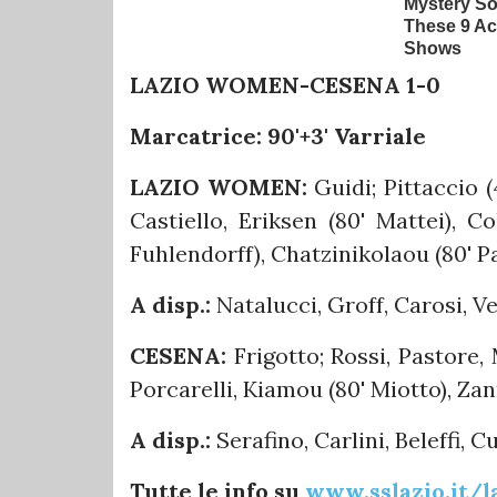
LAZIO WOMEN-CESENA 1-0
Marcatrice: 90'+3' Varriale
LAZIO WOMEN:
Guidi; Pittaccio (
Castiello, Eriksen (80' Mattei), C
Fuhlendorff), Chatzinikolaou (80' P
A disp.:
Natalucci, Groff, Carosi, V
CESENA:
Frigotto; Rossi, Pastore, 
Porcarelli, Kiamou (80' Miotto), Zann
A disp.:
Serafino, Carlini, Beleffi, C
Tutte le info su
www.sslazio.it/