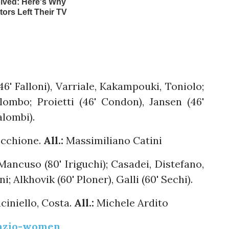
46' Falloni), Varriale, Kakampouki, Toniolo;
olombo; Proietti (46' Condon), Jansen (46'
alombi).
ecchione.
All.:
Massimiliano Catini
Mancuso (80' Iriguchi); Casadei, Distefano,
i; Alkhovik (60' Ploner), Galli (60' Sechi).
uciniello, Costa.
All.:
Michele Ardito
lazio-women