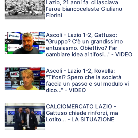
Lazio, 21 anni fa' ci lasciava
l'eroe biancoceleste Giuliano
Fiorini
Ascoli - Lazio 1-2, Gattuso:
"Gruppo? C'è un grandissimo
entusiasmo. Obiettivo? Far
cambiare idea ai tifosi..." - VIDEO
Ascoli - Lazio 1-2, Rovella:
"Tifosi? Spero che la società
faccia un passo e sul modulo vi
dico..." - VIDEO
CALCIOMERCATO LAZIO -
Gattuso chiede rinforzi, ma
Lotito... - LA SITUAZIONE