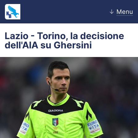
↓
Menu
Lazio - Torino, la decisione
dell'AIA su Ghersini
Home
News
Editoriale
Pagelle
Settore Giovanile
Lazio Women
Calciomercato