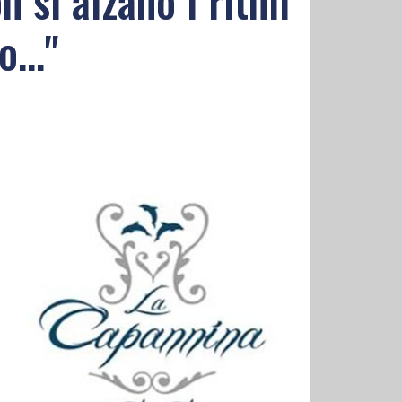
n si alzano i ritmi
..."