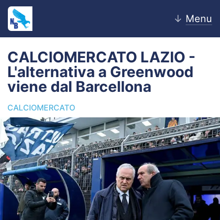
↓
Menu
CALCIOMERCATO LAZIO -
L'alternativa a Greenwood
Home
viene dal Barcellona
News
CALCIOMERCATO
Editoriale
Pagelle
Settore Giovanile
Lazio Women
Calciomercato