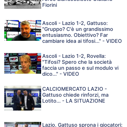
Fiorini
Ascoli - Lazio 1-2, Gattuso:
"Gruppo? C'è un grandissimo
entusiasmo. Obiettivo? Far
cambiare idea ai tifosi..." - VIDEO
Ascoli - Lazio 1-2, Rovella:
"Tifosi? Spero che la società
faccia un passo e sul modulo vi
dico..." - VIDEO
CALCIOMERCATO LAZIO -
Gattuso chiede rinforzi, ma
Lotito... - LA SITUAZIONE
Lazio, Gattuso sprona i giocatori: