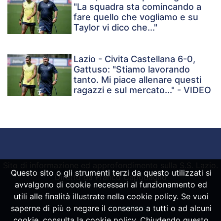
"La squadra sta comincando a
fare quello che vogliamo e su
Taylor vi dico che..."
Lazio - Civita Castellana 6-0,
Gattuso: "Stiamo lavorando
tanto. Mi piace allenare questi
ragazzi e sul mercato..." - VIDEO
Sito di informazione ed approfondimento sulla S.S. Lazio.
Questo sito o gli strumenti terzi da questo utilizzati si
Diretto da Franco Capodaglio
avvalgono di cookie necessari al funzionamento ed
utili alle finalità illustrate nella cookie policy. Se vuoi
saperne di più o negare il consenso a tutti o ad alcuni
Powered by
SpheraHouse
cookie, consulta la cookie policy. Chiudendo questo