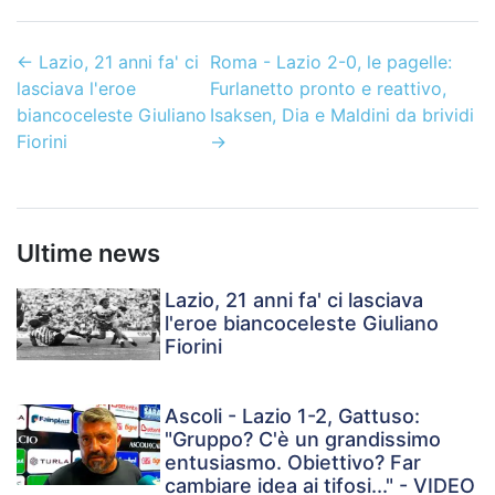
←
Lazio, 21 anni fa' ci
Roma - Lazio 2-0, le pagelle:
lasciava l'eroe
Furlanetto pronto e reattivo,
biancoceleste Giuliano
Isaksen, Dia e Maldini da brividi
Fiorini
→
Ultime news
Lazio, 21 anni fa' ci lasciava
l'eroe biancoceleste Giuliano
Fiorini
Ascoli - Lazio 1-2, Gattuso:
"Gruppo? C'è un grandissimo
entusiasmo. Obiettivo? Far
cambiare idea ai tifosi..." - VIDEO