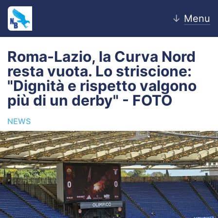
↓
Menu
Roma-Lazio, la Curva Nord
resta vuota. Lo striscione:
Home
"Dignità e rispetto valgono
più di un derby" - FOTO
News
NEWS
Editoriale
Pagelle
Settore Giovanile
Lazio Women
Calciomercato