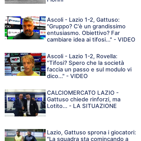
Ascoli - Lazio 1-2, Gattuso:
"Gruppo? C'è un grandissimo
entusiasmo. Obiettivo? Far
cambiare idea ai tifosi..." - VIDEO
Ascoli - Lazio 1-2, Rovella:
"Tifosi? Spero che la società
faccia un passo e sul modulo vi
dico..." - VIDEO
CALCIOMERCATO LAZIO -
Gattuso chiede rinforzi, ma
Lotito... - LA SITUAZIONE
Lazio, Gattuso sprona i giocatori:
"La squadra sta comincando a