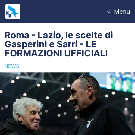
↓
Menu
Roma - Lazio, le scelte di
Gasperini e Sarri - LE
Home
FORMAZIONI UFFICIALI
News
NEWS
Editoriale
Pagelle
Settore Giovanile
Lazio Women
Calciomercato