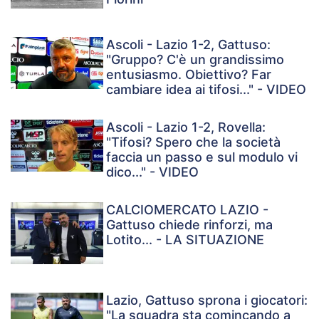
Ascoli - Lazio 1-2, Gattuso:
"Gruppo? C'è un grandissimo
entusiasmo. Obiettivo? Far
cambiare idea ai tifosi..." - VIDEO
Ascoli - Lazio 1-2, Rovella:
"Tifosi? Spero che la società
faccia un passo e sul modulo vi
dico..." - VIDEO
CALCIOMERCATO LAZIO -
Gattuso chiede rinforzi, ma
Lotito... - LA SITUAZIONE
Lazio, Gattuso sprona i giocatori:
"La squadra sta comincando a