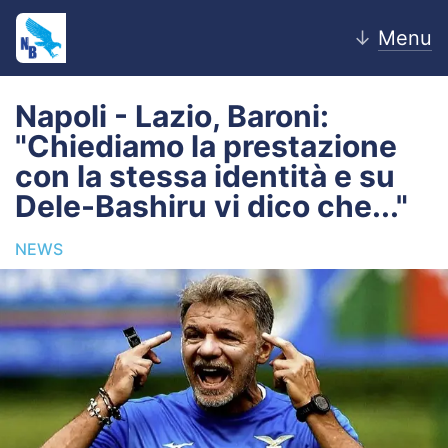
↓
Menu
Napoli - Lazio, Baroni:
"Chiediamo la prestazione
Home
con la stessa identità e su
Dele-Bashiru vi dico che..."
News
NEWS
Editoriale
Pagelle
Settore Giovanile
Lazio Women
Calciomercato