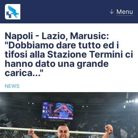
↓
Menu
Napoli - Lazio, Marusic:
"Dobbiamo dare tutto ed i
Home
tifosi alla Stazione Termini ci
hanno dato una grande
News
carica..."
Editoriale
NEWS
Pagelle
Settore Giovanile
Lazio Women
Calciomercato