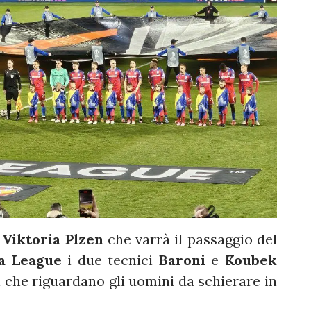
e
Viktoria Plzen
che varrà il passaggio del
a League
i due tecnici
Baroni
e
Koubek
i che riguardano gli uomini da schierare in