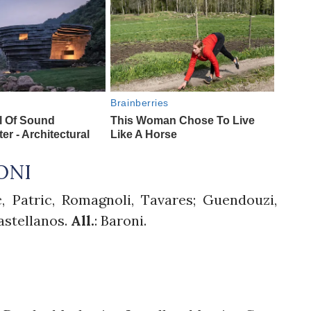
ONI
c, Patric, Romagnoli, Tavares; Guendouzi,
astellanos.
All.
: Baroni.