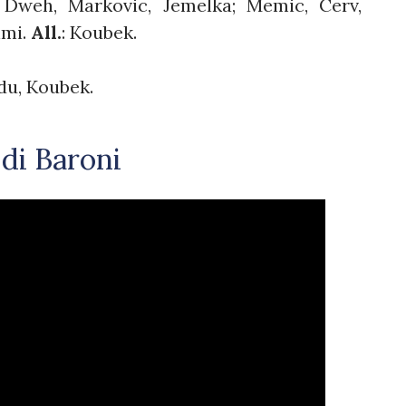
; Dweh, Markovic, Jemelka; Memic, Cerv,
nmi.
All.
: Koubek.
du, Koubek.
di Baroni