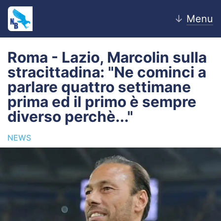
↓
Menu
Roma - Lazio, Marcolin sulla
stracittadina: "Ne cominci a
Home
parlare quattro settimane
prima ed il primo è sempre
News
diverso perchè..."
Editoriale
NEWS
Pagelle
Settore Giovanile
Lazio Women
Calciomercato