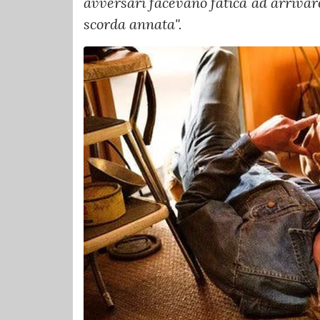
avversari facevano fatica ad arrivar
scorda annata".