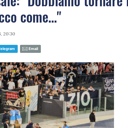
sale: "Dobbiamo tornare 
cco come..."
, 20:30
Telegram
Email