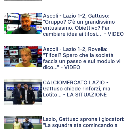
Ascoli - Lazio 1-2, Gattuso:
"Gruppo? C'è un grandissimo
entusiasmo. Obiettivo? Far
cambiare idea ai tifosi..." - VIDEO
Ascoli - Lazio 1-2, Rovella:
"Tifosi? Spero che la società
faccia un passo e sul modulo vi
dico..." - VIDEO
CALCIOMERCATO LAZIO -
Gattuso chiede rinforzi, ma
Lotito... - LA SITUAZIONE
Lazio, Gattuso sprona i giocatori:
"La squadra sta comincando a