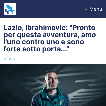
↓
Menu
Lazio, Ibrahimovic: "Pronto
per questa avventura, amo
Home
l'uno contro uno e sono
forte sotto porta..."
News
NEWS
Editoriale
Pagelle
Settore Giovanile
Lazio Women
Calciomercato