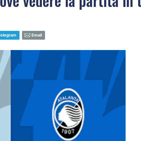
dove vedere la partita in
Telegram
Email