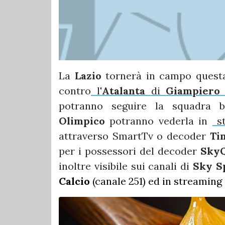
La
Lazio
tornerà in campo questa
contro
l'
Atalanta
di
Giampiero 
potranno seguire la squadra b
Olimpico
potranno vederla in
st
attraverso SmartTv o decoder
Ti
per i possessori del decoder
Sky
inoltre visibile sui canali di
Sky Sp
Calcio
(canale 251) ed in streaming