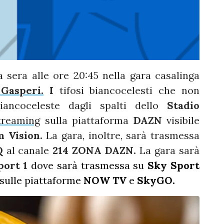
 sera alle ore 20:45 nella gara casalinga
Gasperi.
I
tifosi biancocelesti che non
iancoceleste dagli spalti dello
Stadio
reaming
sulla piattaforma
DAZN
visibile
m Vision.
La gara, inoltre, sarà trasmessa
Q
al canale
214 ZONA DAZN.
La gara sarà
ort 1
dove sarà trasmessa su
Sky Sport
 sulle piattaforme
NOW TV
e
SkyGO.