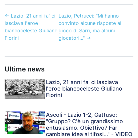
←
Lazio, 21 anni fa' ci
Lazio, Petrucci: "Mi hanno
lasciava l'eroe
convinto alcune risposte al
biancoceleste Giuliano
gioco di Sarri, ma alcuni
Fiorini
giocatori..."
→
Ultime news
Lazio, 21 anni fa' ci lasciava
l'eroe biancoceleste Giuliano
Fiorini
Ascoli - Lazio 1-2, Gattuso:
"Gruppo? C'è un grandissimo
entusiasmo. Obiettivo? Far
cambiare idea ai tifosi..." - VIDEO