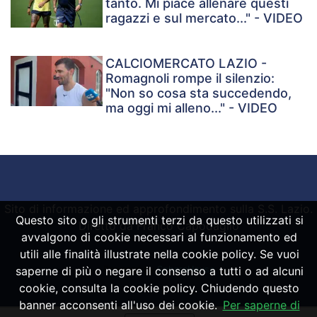
tanto. Mi piace allenare questi
ragazzi e sul mercato..." - VIDEO
CALCIOMERCATO LAZIO -
Romagnoli rompe il silenzio:
"Non so cosa sta succedendo,
ma oggi mi alleno..." - VIDEO
Sito di informazione ed approfondimento sulla S.S. Lazio.
Questo sito o gli strumenti terzi da questo utilizzati si
Diretto da Franco Capodaglio
avvalgono di cookie necessari al funzionamento ed
utili alle finalità illustrate nella cookie policy. Se vuoi
Powered by
SpheraHouse
saperne di più o negare il consenso a tutti o ad alcuni
cookie, consulta la cookie policy. Chiudendo questo
banner acconsenti all'uso dei cookie.
Per saperne di