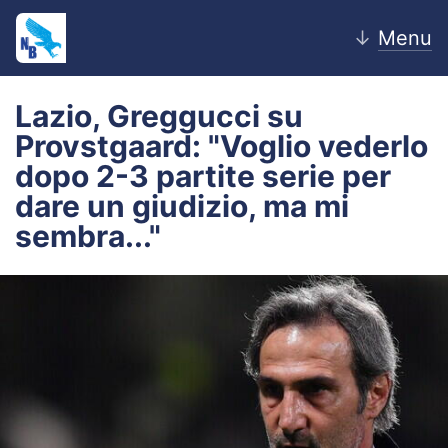
↓
Menu
Lazio, Greggucci su
Provstgaard: "Voglio vederlo
Home
dopo 2-3 partite serie per
dare un giudizio, ma mi
News
sembra..."
Editoriale
Pagelle
Settore Giovanile
Lazio Women
Calciomercato