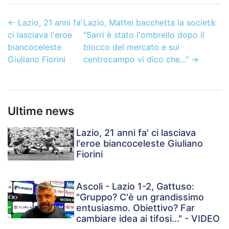
←
Lazio, 21 anni fa'
Lazio, Mattei bacchetta la società:
ci lasciava l'eroe
"Sarri è stato l'ombrello dopo il
biancoceleste
blocco del mercato e sul
Giuliano Fiorini
centrocampo vi dico che..."
→
Ultime news
Lazio, 21 anni fa' ci lasciava
l'eroe biancoceleste Giuliano
Fiorini
Ascoli - Lazio 1-2, Gattuso:
"Gruppo? C'è un grandissimo
entusiasmo. Obiettivo? Far
cambiare idea ai tifosi..." - VIDEO