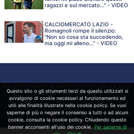
ragazzi e sul mercato..." - VIDEO
CALCIOMERCATO LAZIO -
Romagnoli rompe il silenzio:
"Non so cosa sta succedendo,
ma oggi mi alleno..." - VIDEO
Sito di informazione ed approfondimento sulla S.S. Lazio.
Questo sito o gli strumenti terzi da questo utilizzati si
Diretto da Franco Capodaglio
avvalgono di cookie necessari al funzionamento ed
utili alle finalità illustrate nella cookie policy. Se vuoi
Powered by
SpheraHouse
saperne di più o negare il consenso a tutti o ad alcuni
cookie, consulta la cookie policy. Chiudendo questo
banner acconsenti all'uso dei cookie.
Per saperne di