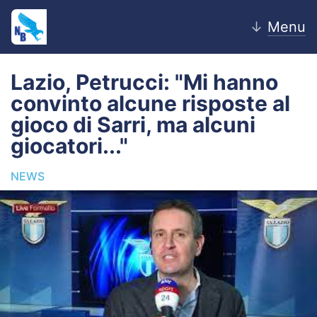
↓
Menu
Lazio, Petrucci: "Mi hanno
convinto alcune risposte al
Home
gioco di Sarri, ma alcuni
giocatori..."
News
NEWS
Editoriale
Pagelle
Settore Giovanile
Lazio Women
Calciomercato