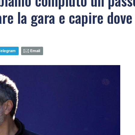
biamo compiuto un passo
re la gara e capire dove
Telegram
Email