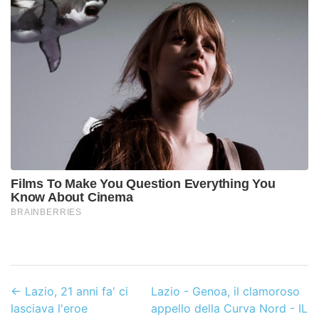
←
Lazio, 21 anni fa' ci
Lazio - Genoa, il clamoroso
lasciava l'eroe
appello della Curva Nord - IL