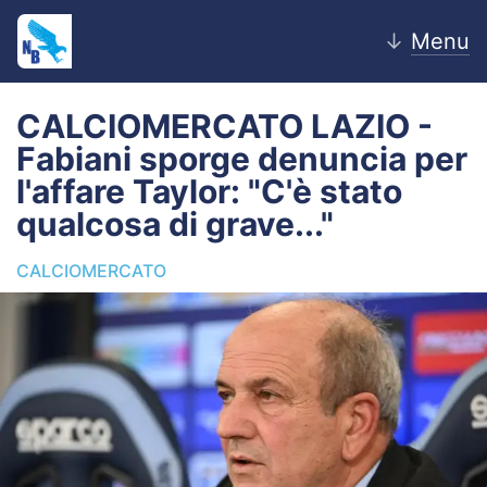
↓
Menu
CALCIOMERCATO LAZIO -
Fabiani sporge denuncia per
Home
l'affare Taylor: "C'è stato
qualcosa di grave..."
News
CALCIOMERCATO
Editoriale
Pagelle
Settore Giovanile
Lazio Women
Calciomercato