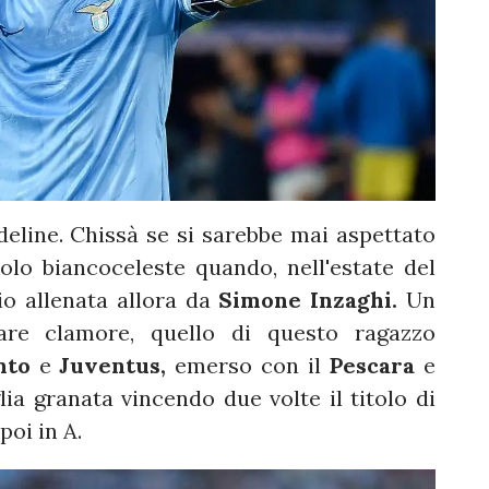
eline. Chissà se si sarebbe mai aspettato
olo biancoceleste quando, nell'estate del
io allenata allora da
Simone Inzaghi.
Un
are clamore, quello di questo ragazzo
nto
e
Juventus,
emerso con il
Pescara
e
ia granata vincendo due volte il titolo di
poi in A.