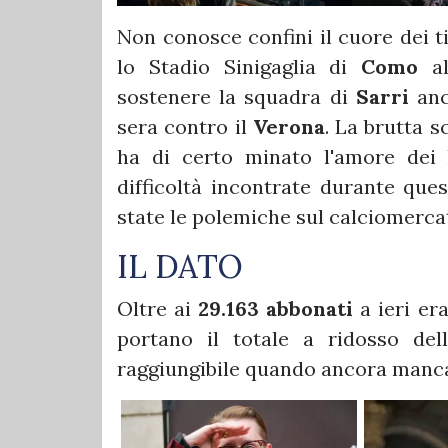
Non conosce confini il cuore dei t
lo Stadio Sinigaglia di
Como
a
sostenere la squadra di
Sarri
anc
sera contro il
Verona
. La brutta 
ha di certo minato l'amore dei 
difficoltà incontrate durante que
state le polemiche sul calciomerca
IL DATO
Oltre ai
29.163 abbonati
a ieri er
portano il totale a ridosso de
raggiungibile quando ancora mancan