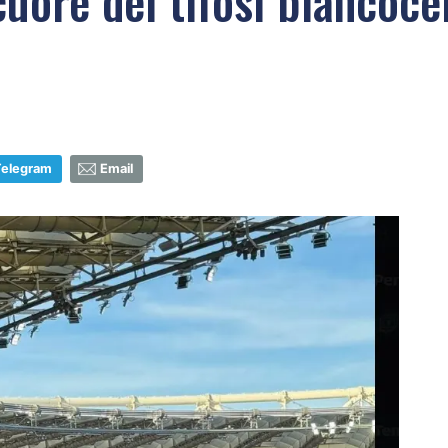
 cuore dei tifosi biancoc
Telegram
Email