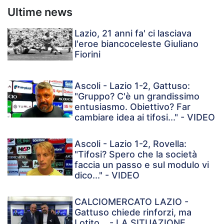
Ultime news
Lazio, 21 anni fa' ci lasciava
l'eroe biancoceleste Giuliano
Fiorini
Ascoli - Lazio 1-2, Gattuso:
"Gruppo? C'è un grandissimo
entusiasmo. Obiettivo? Far
cambiare idea ai tifosi..." - VIDEO
Ascoli - Lazio 1-2, Rovella:
"Tifosi? Spero che la società
faccia un passo e sul modulo vi
dico..." - VIDEO
CALCIOMERCATO LAZIO -
Gattuso chiede rinforzi, ma
Lotito... - LA SITUAZIONE