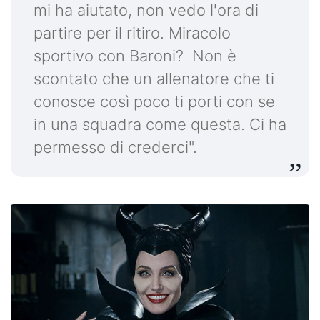
mi ha aiutato, non vedo l'ora di
partire per il ritiro. Miracolo
sportivo con Baroni? Non è
scontato che un allenatore che ti
conosce così poco ti porti con se
in una squadra come questa. Ci ha
permesso di crederci".