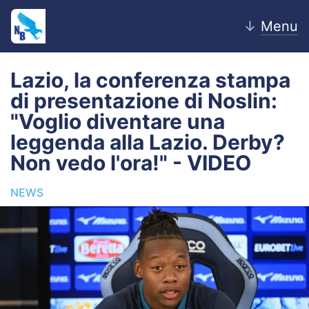
↓
Menu
Lazio, la conferenza stampa
di presentazione di Noslin:
Home
"Voglio diventare una
leggenda alla Lazio. Derby?
News
Non vedo l'ora!" - VIDEO
Editoriale
NEWS
Pagelle
Settore Giovanile
Lazio Women
Calciomercato