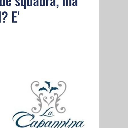
nde squadra, ma
? E'