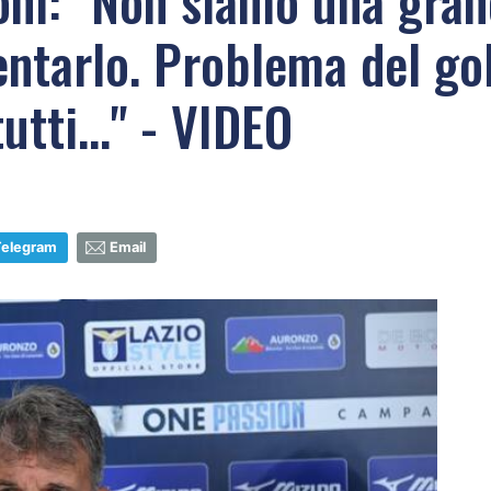
roni: "Non siamo una gra
entarlo. Problema del gol
utti..." - VIDEO
Telegram
Email