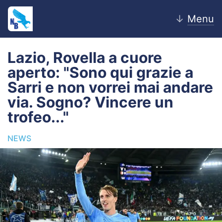
↓
Menu
Lazio, Rovella a cuore
aperto: "Sono qui grazie a
Home
Sarri e non vorrei mai andare
via. Sogno? Vincere un
News
trofeo..."
Editoriale
NEWS
Pagelle
Settore Giovanile
Lazio Women
Calciomercato