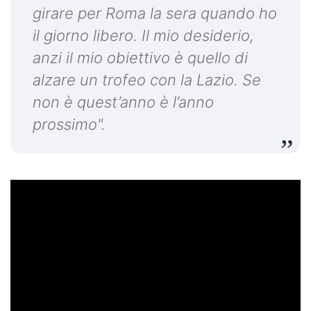
girare per Roma la sera quando ho
il giorno libero. Il mio desiderio,
anzi il mio obiettivo è quello di
alzare un trofeo con la Lazio. Se
non è quest’anno è l’anno
prossimo".