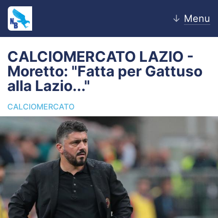
↓
Menu
CALCIOMERCATO LAZIO -
Moretto: "Fatta per Gattuso
Home
alla Lazio..."
News
CALCIOMERCATO
Editoriale
Pagelle
Settore Giovanile
Lazio Women
Calciomercato