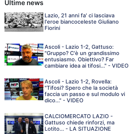
Ultime news
Lazio, 21 anni fa' ci lasciava
l'eroe biancoceleste Giuliano
Fiorini
Ascoli - Lazio 1-2, Gattuso:
"Gruppo? C'è un grandissimo
entusiasmo. Obiettivo? Far
cambiare idea ai tifosi..." - VIDEO
Ascoli - Lazio 1-2, Rovella:
"Tifosi? Spero che la società
faccia un passo e sul modulo vi
dico..." - VIDEO
CALCIOMERCATO LAZIO -
Gattuso chiede rinforzi, ma
Lotito... - LA SITUAZIONE