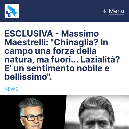
↓
Menu
ESCLUSIVA - Massimo
Maestrelli: "Chinaglia? In
Home
campo una forza della
natura, ma fuori... Lazialità?
News
E' un sentimento nobile e
Editoriale
bellissimo".
Pagelle
NEWS
Settore Giovanile
Lazio Women
Calciomercato