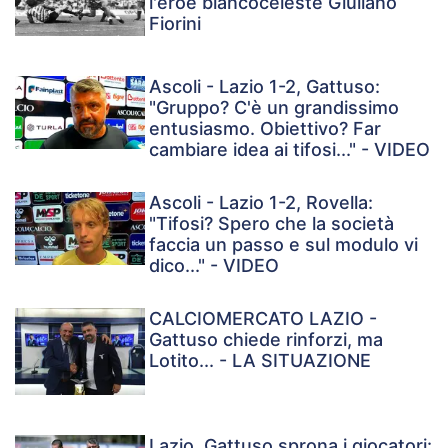
l'eroe biancoceleste Giuliano
Fiorini
Ascoli - Lazio 1-2, Gattuso:
"Gruppo? C'è un grandissimo
entusiasmo. Obiettivo? Far
cambiare idea ai tifosi..." - VIDEO
Ascoli - Lazio 1-2, Rovella:
"Tifosi? Spero che la società
faccia un passo e sul modulo vi
dico..." - VIDEO
CALCIOMERCATO LAZIO -
Gattuso chiede rinforzi, ma
Lotito... - LA SITUAZIONE
Lazio, Gattuso sprona i giocatori: