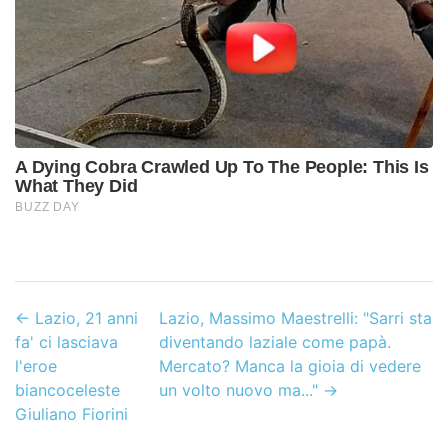
←
Lazio, 21 anni
Lazio, Massimo Maestrelli: "Sarri sta
fa' ci lasciava
diventando laziale come papà.
l'eroe
Mercato? Manca la gioia di vedere
biancoceleste
un volto nuovo ma..."
→
Giuliano Fiorini