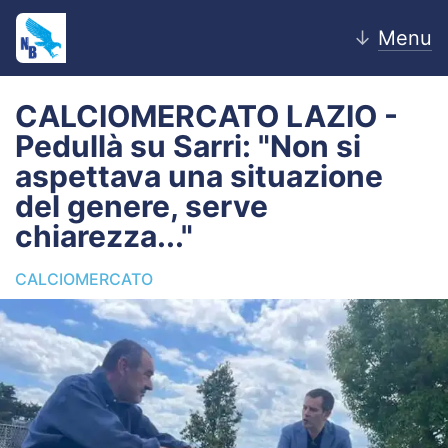
↓
Menu
CALCIOMERCATO LAZIO -
Pedullà su Sarri: "Non si
Home
aspettava una situazione
del genere, serve
News
chiarezza..."
Editoriale
CALCIOMERCATO
Pagelle
Settore Giovanile
Lazio Women
Calciomercato