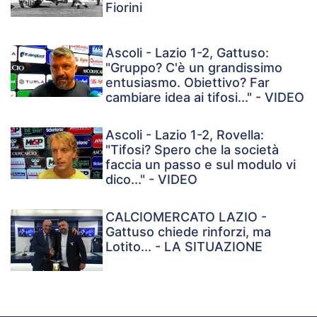
Fiorini
Ascoli - Lazio 1-2, Gattuso:
"Gruppo? C'è un grandissimo
entusiasmo. Obiettivo? Far
cambiare idea ai tifosi..." - VIDEO
Ascoli - Lazio 1-2, Rovella:
"Tifosi? Spero che la società
faccia un passo e sul modulo vi
dico..." - VIDEO
CALCIOMERCATO LAZIO -
Gattuso chiede rinforzi, ma
Lotito... - LA SITUAZIONE