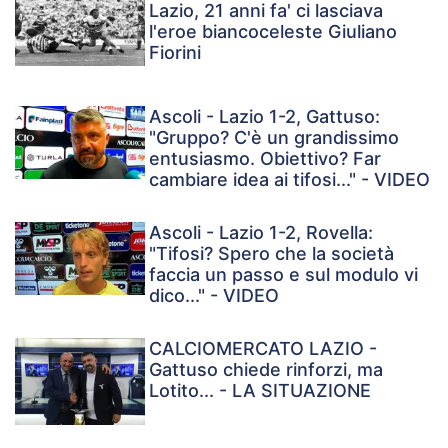
Lazio, 21 anni fa' ci lasciava
l'eroe biancoceleste Giuliano
Fiorini
Ascoli - Lazio 1-2, Gattuso:
"Gruppo? C'è un grandissimo
entusiasmo. Obiettivo? Far
cambiare idea ai tifosi..." - VIDEO
Ascoli - Lazio 1-2, Rovella:
"Tifosi? Spero che la società
faccia un passo e sul modulo vi
dico..." - VIDEO
CALCIOMERCATO LAZIO -
Gattuso chiede rinforzi, ma
Lotito... - LA SITUAZIONE