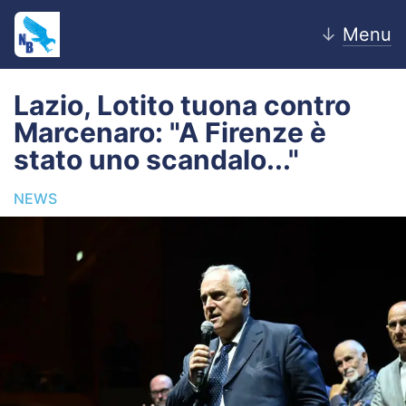
↓
Menu
Lazio, Lotito tuona contro
Marcenaro: "A Firenze è
Home
stato uno scandalo..."
News
NEWS
Editoriale
Pagelle
Settore Giovanile
Lazio Women
Calciomercato