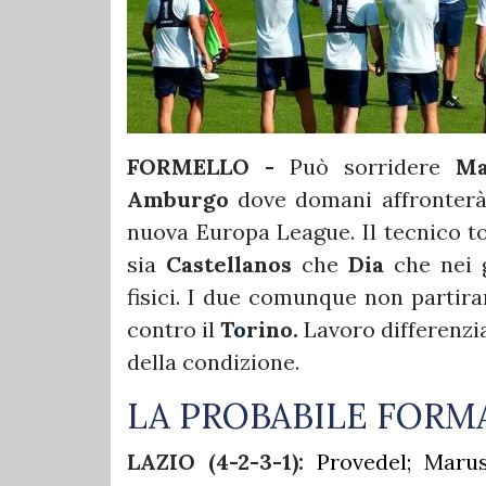
FORMELLO -
Può sorridere
Ma
Amburgo
dove domani affronter
nuova Europa League. Il tecnico to
sia
Castellanos
che
Dia
che nei g
fisici. I due comunque non partira
contro il
T
o
rino.
Lavoro differenzi
della condizione.
LA PROBABILE FORM
LAZIO (4-2-3-1):
Provedel; Marusi