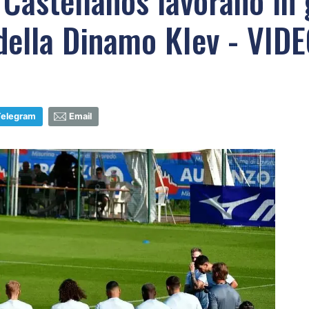
Castellanos lavorano in 
a della Dinamo KIev - VID
Telegram
Email