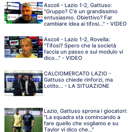
Ascoli - Lazio 1-2, Gattuso:
"Gruppo? C'è un grandissimo
entusiasmo. Obiettivo? Far
cambiare idea ai tifosi..." - VIDEO
Ascoli - Lazio 1-2, Rovella:
"Tifosi? Spero che la società
faccia un passo e sul modulo vi
dico..." - VIDEO
CALCIOMERCATO LAZIO -
Gattuso chiede rinforzi, ma
Lotito... - LA SITUAZIONE
Lazio, Gattuso sprona i giocatori:
"La squadra sta comincando a
fare quello che vogliamo e su
Taylor vi dico che..."