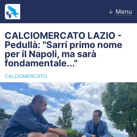
↓
Menu
CALCIOMERCATO LAZIO -
Pedullà: "Sarri primo nome
Home
per il Napoli, ma sarà
fondamentale..."
News
CALCIOMERCATO
Editoriale
Pagelle
Settore Giovanile
Lazio Women
Calciomercato