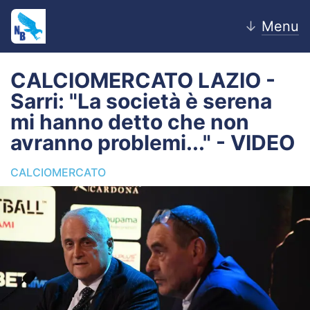
↓
Menu
CALCIOMERCATO LAZIO -
Sarri: "La società è serena
Home
mi hanno detto che non
avranno problemi..." - VIDEO
News
CALCIOMERCATO
Editoriale
Pagelle
Settore Giovanile
Lazio Women
Calciomercato