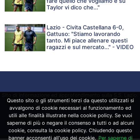
fare quello che vogliamo e su
Taylor vi dico che..."
Lazio - Civita Castellana 6-0,
Gattuso: "Stiamo lavorando
tanto. Mi piace allenare questi
ragazzi e sul mercato..." - VIDEO
Sito di informazione ed approfondimento sulla S.S. Lazio.
Questo sito o gli strumenti terzi da questo utilizzati si
Diretto da Franco Capodaglio
avvalgono di cookie necessari al funzionamento ed
utili alle finalità illustrate nella cookie policy. Se vuoi
Powered by
SpheraHouse
saperne di più o negare il consenso a tutti o ad alcuni
cookie, consulta la cookie policy. Chiudendo questo
banner acconsenti all'uso dei cookie.
Per saperne di