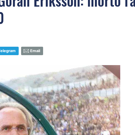
Goran Eriksson: morto l'a
0
Telegram
Email